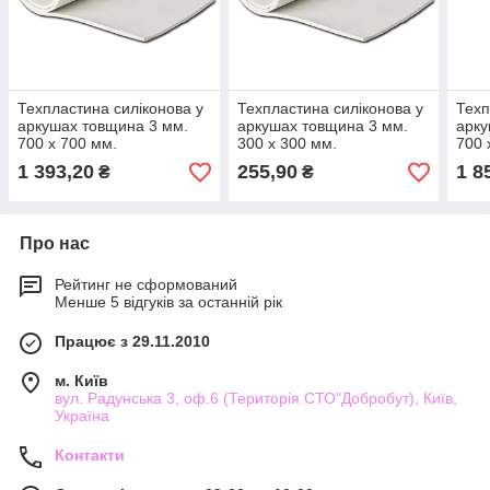
Техпластина силіконова у
Техпластина силіконова у
Техп
аркушах товщина 3 мм.
аркушах товщина 3 мм.
арку
700 х 700 мм.
300 х 300 мм.
700 
1 393,20
255,90
1 8
₴
₴
Про нас
Рейтинг не сформований
Менше 5 відгуків за останній рік
Працює з 29.11.2010
м. Київ
вул. Радунська 3, оф.6 (Територія СТО"Добробут), Київ,
Україна
Контакти