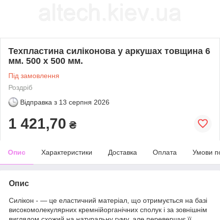
Техпластина силіконова у аркушах товщина 6
мм. 500 х 500 мм.
Під замовлення
Роздріб
Відправка з
13 серпня 2026
1 421,70
₴
Опис
Характеристики
Доставка
Оплата
Умови п
Опис
Силікон - — це еластичний матеріал, що отримується на базі
високомолекулярних кремнійорганічних сполук і за зовнішнім
виглядом схожий на натуральну гуму, але перевершує її