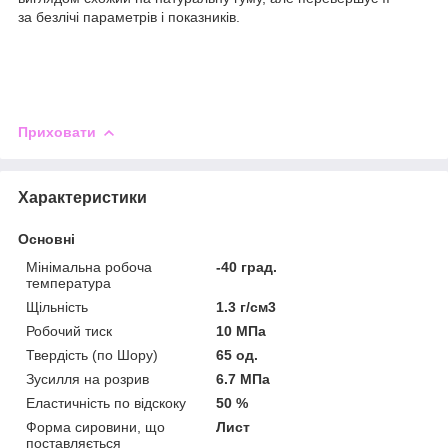
за безлічі параметрів і показників.
Приховати
Характеристики
Основні
Мінімальна робоча
-40 град.
температура
Щільність
1.3 г/см3
Робочий тиск
10 МПа
Твердість (по Шору)
65 од.
Зусилля на розрив
6.7 МПа
Еластичність по відскоку
50 %
Форма сировини, що
Лист
поставляється