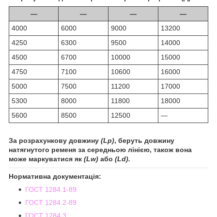
—
—
—
—
4000
6000
9000
13200
4250
6300
9500
14000
4500
6700
10000
15000
4750
7100
10600
16000
5000
7500
11200
17000
5300
8000
11800
18000
5600
8500
12500
—
За розрахункову довжину
(Lp)
, беруть довжину
натягнутого ременя за середньою лінією, також вона
може маркуватися як
(Lw)
або
(Ld).
Нормативна документація:
ГОСТ 1284.1-89
ГОСТ 1284.2-89
ГОСТ 1284.3