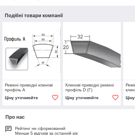
Подібні товари компанії
Ремені приводні клинові
Клинові приводні ремені
Ремі
профіль А
профіль D (Г)
клин
Ціну уточнюйте
Ціну уточнюйте
Цін
Про нас
Рейтинг не сформований
Менше 5 відгуків за останній рік