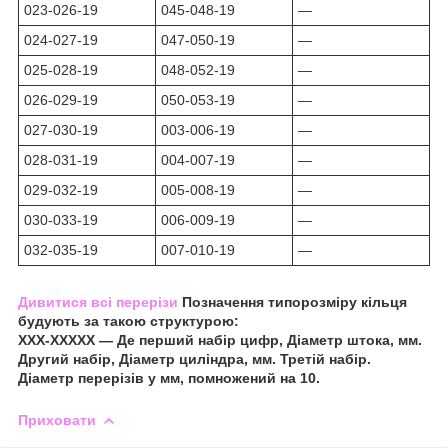
023-026-19
045-048-19
—
024-027-19
047-050-19
—
025-028-19
048-052-19
—
026-029-19
050-053-19
—
027-030-19
003-006-19
—
028-031-19
004-007-19
—
029-032-19
005-008-19
—
030-033-19
006-009-19
—
032-035-19
007-010-19
—
Дивитися всі перерізи
Позначення типорозміру кільця
будують за такою структурою:
XXХ-ХХХХХ — Де перший набір цифр, Діаметр штока, мм.
Другий набір, Діаметр циліндра, мм. Третій набір.
Діаметр перерізів у мм, помножений на 10.
Приховати