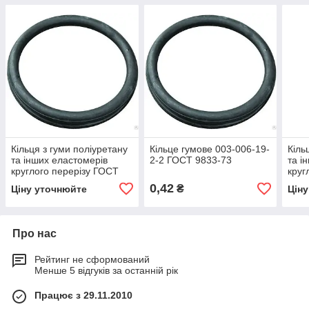
Кільця з гуми поліуретану
Кільце гумове 003-006-19-
Кіль
та інших еластомерів
2-2 ГОСТ 9833-73
та і
круглого перерізу ГОСТ
круг
9833-74 переріз 7,5 мм.
9833
0,42
₴
Ціну уточнюйте
Цін
Про нас
Рейтинг не сформований
Менше 5 відгуків за останній рік
Працює з 29.11.2010