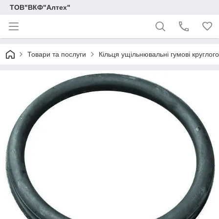
ТОВ"ВКФ"Алтех"
Товари та послуги
Кільця ущільнювальні гумові круглог