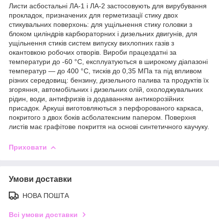
Листи асбостальні ЛА-1 і ЛА-2 застосовують для вирубування
прокладок, призначених для герметизації стику двох
стикувальних поверхонь: для ущільнення стику головки з
блоком циліндрів карбюраторних і дизельних двигунів, для
ущільнення стиків систем випуску вихлопних газів з
окантовкою робочих отворів. Вироби працездатні за
температури до -60 °C, експлуатуються в широкому діапазоні
температур — до 400 °C, тисків до 0,35 МПа та під впливом
різних середовищ: бензину, дизельного палива та продуктів їх
згоряння, автомобільних і дизельних олій, охолоджувальних
рідин, води, антифризів із додаванням антикорозійних
присадок. Аркуші виготовляються з перфорованого каркаса,
покритого з двох боків асболатексним папером. Поверхня
листів має графітове покриття на основі синтетичного каучуку.
Приховати
Умови доставки
НОВА ПОШТА
Всі умови доставки