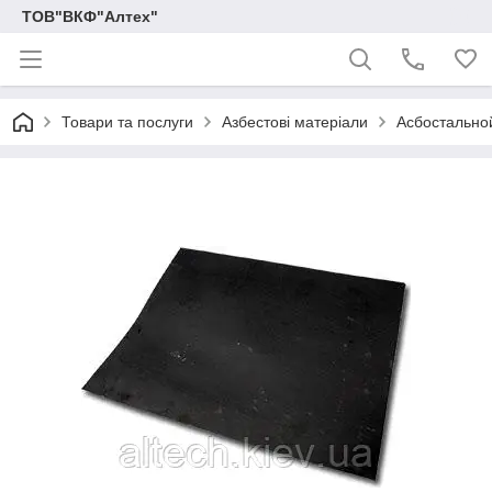
ТОВ"ВКФ"Алтех"
Товари та послуги
Азбестові матеріали
Асбостально