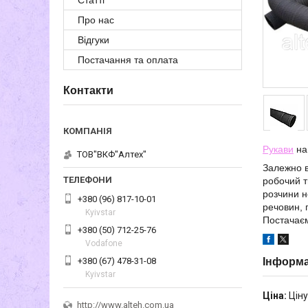
Статті
Про нас
Відгуки
Постачання та оплата
Контакти
Рукави
на
ТОВ"ВКФ"Алтех"
Залежно в
робочий т
розчини н
+380 (96) 817-10-01
речовин, 
Kyivstar
Постачаєм
+380 (50) 712-25-76
Vodafone
+380 (67) 478-31-08
Інформа
Kyivstar
Ціна:
Ціну
http://www.alteh.com.ua