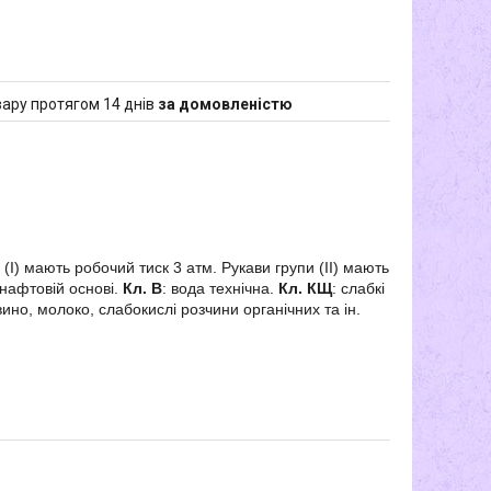
ару протягом 14 днів
за домовленістю
(I) мають робочий тиск 3 атм. Рукави групи (II) мають
а нафтовій основі.
Кл. В
: вода технічна.
Кл. КЩ
: слабкі
 вино, молоко, слабокислі розчини органічних та ін.