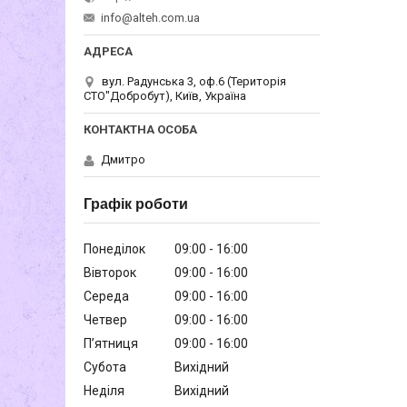
info@alteh.com.ua
вул. Радунська 3, оф.6 (Територія
СТО"Добробут), Київ, Україна
Дмитро
Графік роботи
Понеділок
09:00
16:00
Вівторок
09:00
16:00
Середа
09:00
16:00
Четвер
09:00
16:00
Пʼятниця
09:00
16:00
Субота
Вихідний
Неділя
Вихідний