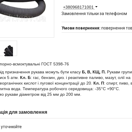
+380968171001
Замовлення тільки за телефоном
повернення тов
порно-всмоктувальні ГОСТ 5398-76
ід призначення рукава можуть бути класу
Б, В, КЩ, П.
Рукави групи 
иск 5 атм.
Кл. Б
: гас, бензин, диз. і реактивне паливо, мазут, олії н
еорганічних кислот і лугової концентрації до 20.
Кл. П
: спирт, пиво,
питна вода. Температура робочого середовища: -35°С +90°С.
о рукави діаметром від 25 мм до 200 мм.
ція для замовлення
 уточнюйте