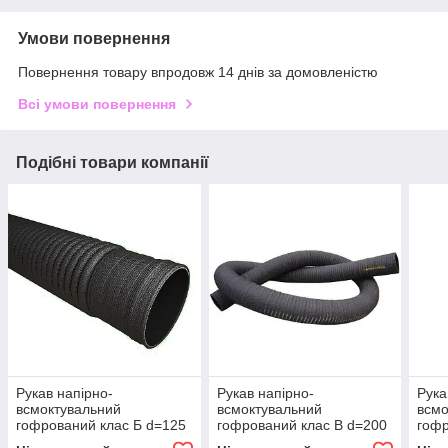
Умови повернення
Повернення товару впродовж 14 днів за домовленістю
Всі умови повернення
Подібні товари компанії
Рукав напірно-
Рукав напірно-
Рука
всмоктувальний
всмоктувальний
всмо
гофрований клас Б d=125
гофрований клас В d=200
гофр