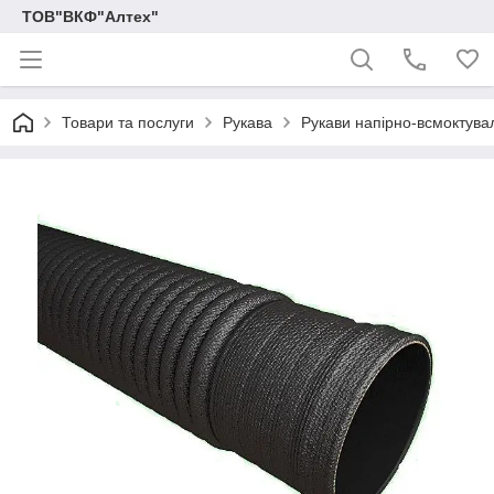
ТОВ"ВКФ"Алтех"
Товари та послуги
Рукава
Рукави напірно-всмоктувал