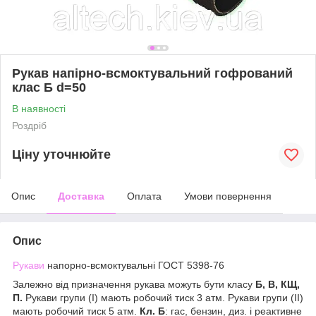
Рукав напірно-всмоктувальний гофрований
клас Б d=50
В наявності
Роздріб
Ціну уточнюйте
Опис
Доставка
Оплата
Умови повернення
Опис
Рукави
напорно-всмоктувальні ГОСТ 5398-76
Залежно від призначення рукава можуть бути класу
Б, В, КЩ,
П.
Рукави групи (I) мають робочий тиск 3 атм. Рукави групи (II)
мають робочий тиск 5 атм.
Кл. Б
: гас, бензин, диз. і реактивне