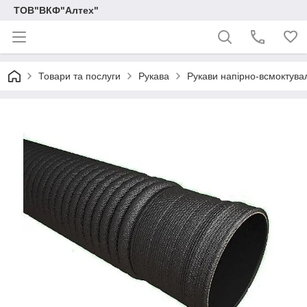
ТОВ"ВКФ"Алтех"
Товари та послуги
Рукава
Рукави напірно-всмоктувал