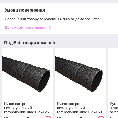
Умови повернення
Повернення товару впродовж 14 днів за домовленістю
Всі умови повернення
Подібні товари компанії
Рукав напірно-
Рукав напірно-
Рука
всмоктувальний
всмоктувальний
всмо
гофрований клас Б d=125
гофрований клас Б d=150
гофр