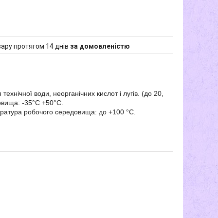
ару протягом 14 днів
за домовленістю
технічної води, неорганічних кислот і лугів. (до 20,
довища: -35°С +50°С.
пература робочого середовища: до +100 °C.