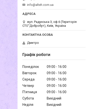
info@alteh.com.ua
вул. Радунська 3, оф.6 (Територія
СТО"Добробут), Київ, Україна
Дмитро
Графік роботи
Понеділок
09:00
16:00
Вівторок
09:00
16:00
Середа
09:00
16:00
Четвер
09:00
16:00
Пʼятниця
09:00
16:00
Субота
Вихідний
Неділя
Вихідний