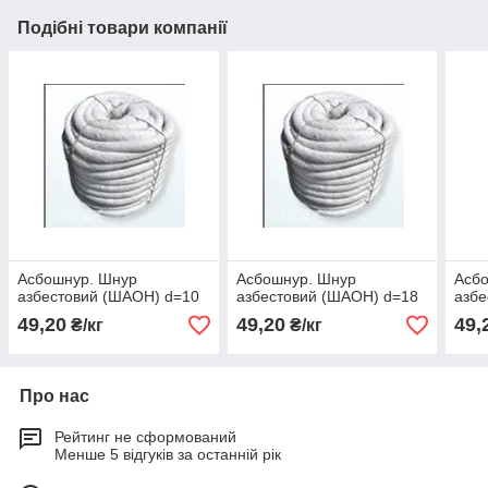
Подібні товари компанії
Асбошнур. Шнур
Асбошнур. Шнур
Асб
азбестовий (ШАОН) d=10
азбестовий (ШАОН) d=18
азбе
49,20
49,20
49,
₴/кг
₴/кг
Про нас
Рейтинг не сформований
Менше 5 відгуків за останній рік