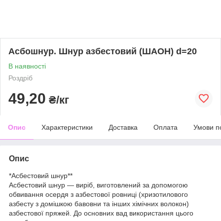
Асбошнур. Шнур азбестовий (ШАОН) d=20
В наявності
Роздріб
49,20
₴/кг
Опис
Характеристики
Доставка
Оплата
Умови п
Опис
*Асбестовий шнур**
Асбестовий шнур — виріб, виготовлений за допомогою
обвивання осердя з азбестової ровниці (хризотилового
азбесту з домішкою бавовни та інших хімічних волокон)
азбестової пряжей. До основних вад використання цього