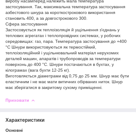
виробу насамперед належить мала температура
застосування. Так, максимальна температура застосування
азбестового шнура за короткострокового використання
становить 400, а за довгострокового 300.
Сфера застосування
Застосовується як теплоізоляція й ущільнення з'єднань у
теплових агрегатах і теплопровідних системах, у робочих
середовищах: газ, пара. Температура застосування до +400
°C Шнури використовуються як термостійкий,
теплоізоляційний і ущільнювальний матеріал нерухомих
деталей машин, апаратів і трубопроводів за температури
поверхонь до 400 °C. Шнури постачаються в бухтах, у
кілограмах (вага бухти 12-25 кг).
Виготовляється діаметрами від 0,75 до 25 мм. Шнур має бути
еластичним і не має мати витичних обірваних ниток. Шнур
має зберігатися в закритому сухому приміщенні.
Приховати
Характеристики
Основні