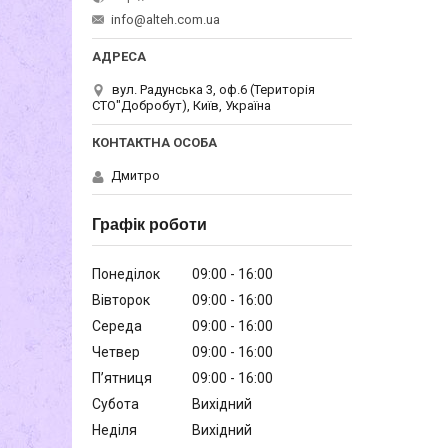
info@alteh.com.ua
вул. Радунська 3, оф.6 (Територія
СТО"Добробут), Київ, Україна
Дмитро
Графік роботи
Понеділок
09:00
16:00
Вівторок
09:00
16:00
Середа
09:00
16:00
Четвер
09:00
16:00
Пʼятниця
09:00
16:00
Субота
Вихідний
Неділя
Вихідний