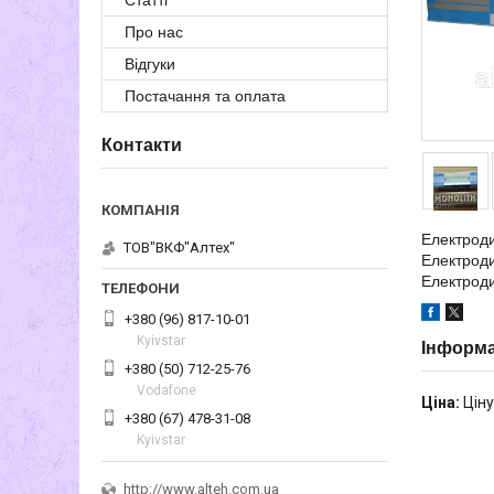
Статті
Про нас
Відгуки
Постачання та оплата
Контакти
Електроди
ТОВ"ВКФ"Алтех"
Електроди
Електроди
+380 (96) 817-10-01
Kyivstar
Інформа
+380 (50) 712-25-76
Vodafone
Ціна:
Ціну
+380 (67) 478-31-08
Kyivstar
http://www.alteh.com.ua